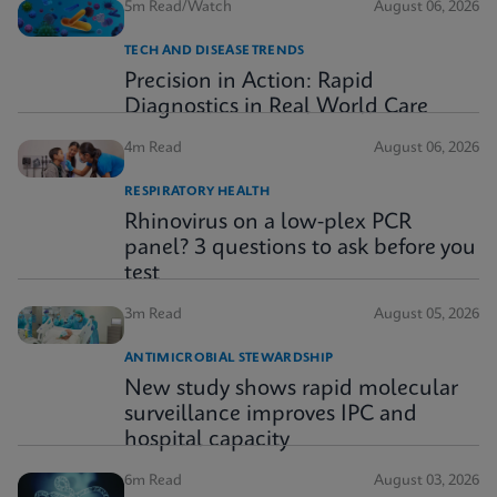
5m Read/Watch
August 06, 2026
TECH AND DISEASE TRENDS
Precision in Action: Rapid
Diagnostics in Real World Care
4m Read
August 06, 2026
RESPIRATORY HEALTH
Rhinovirus on a low-plex PCR
panel? 3 questions to ask before you
test
3m Read
August 05, 2026
ANTIMICROBIAL STEWARDSHIP
New study shows rapid molecular
surveillance improves IPC and
hospital capacity
6m Read
August 03, 2026