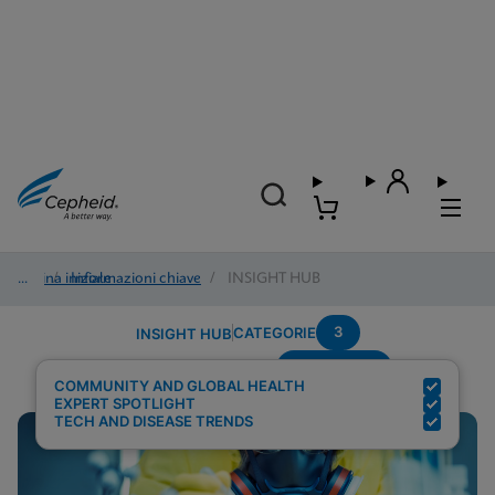
Pagina iniziale
/
Informazioni chiave
/
INSIGHT HUB
3
CATEGORIE
INSIGHT HUB
Community
Risultati della ricerca per:
COMMUNITY AND GLOBAL HEALTH
EXPERT SPOTLIGHT
TECH AND DISEASE TRENDS