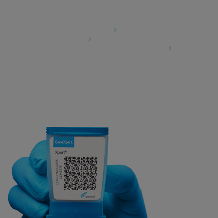
Agreements
Data Processing Agreement
Partner Communities
Information Security Terms and Conditions