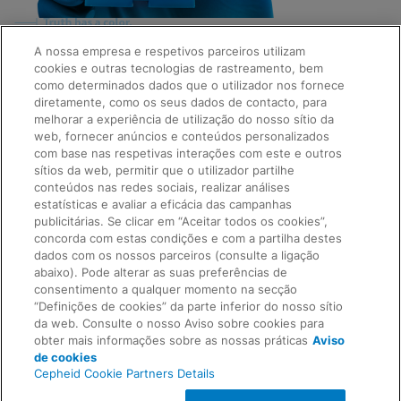
A nossa empresa e respetivos parceiros utilizam
cookies e outras tecnologias de rastreamento, bem
Quick Links
como determinados dados que o utilizador nos fornece
About Us
diretamente, como os seus dados de contacto, para
Careers
melhorar a experiência de utilização do nosso sítio da
Contact Us
web, fornecer anúncios e conteúdos personalizados
Package Inserts
com base nas respetivas interações com este e outros
Legal
sítios da web, permitir que o utilizador partilhe
Privacy
Compliance, Policies, and Reports
conteúdos nas redes sociais, realizar análises
Request Info
Terms of Use
estatísticas e avaliar a eficácia das campanhas
Advanced Code of Ethics
publicitárias. Se clicar em “Aceitar todos os cookies”,
Product Security
concorda com estas condições e com a partilha destes
Terms of Sale
dados com os nossos parceiros (consulte a ligação
Trademarks
abaixo). Pode alterar as suas preferências de
Cookies Notice
consentimento a qualquer momento na secção
Feedback
Cepheid Grant & Donation Program
“Definições de cookies” da parte inferior do nosso sítio
Definições de cookies
da web. Consulte o nosso Aviso sobre cookies para
Agreements
obter mais informações sobre as nossas práticas
Aviso
Data Processing Agreement
de cookies
Partner Communities
Cepheid Cookie Partners Details
Information Security Terms and Conditions
© 2026 Cepheid. Cepheid®, the Cepheid logo,