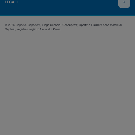
LEGALI
© 2026 Cepheid. Cepheid®, il logo Cepheid, GeneXpert®, Xpert® e I-CORE® sono marchi di
Cepheid, registrati negli USA e in altri Paesi.