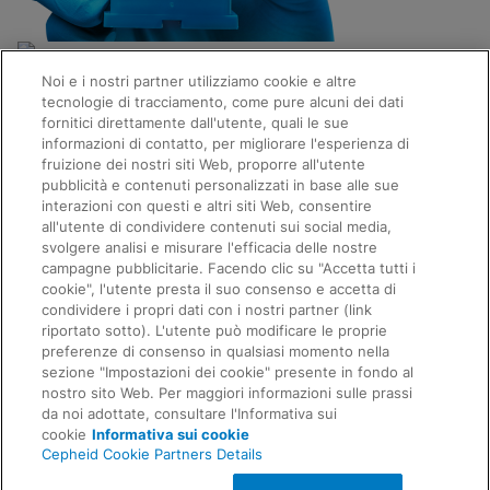
Link rapidi
Noi e i nostri partner utilizziamo cookie e altre
Informazioni relative a Cepheid
tecnologie di tracciamento, come pure alcuni dei dati
Opportunità di lavoro
fornitici direttamente dall'utente, quali le sue
Contatti
informazioni di contatto, per migliorare l'esperienza di
Package Insert
Richiesta di informazioni
fruizione dei nostri siti Web, proporre all'utente
Accordi
pubblicità e contenuti personalizzati in base alle sue
Informativa sulla privacy
interazioni con questi e altri siti Web, consentire
Conformità normativa, politiche e rapporti
Condizioni di utilizzo
all'utente di condividere contenuti sui social media,
Codice etico
svolgere analisi e misurare l'efficacia delle nostre
Protezione dei prodotti
campagne pubblicitarie. Facendo clic su "Accetta tutti i
Condizioni di vendita
cookie", l'utente presta il suo consenso e accetta di
Marchi commerciali
condividere i propri dati con i nostri partner (link
Informativa sui cookie
riportato sotto). L'utente può modificare le proprie
Cepheid Grant & Donation Program
preferenze di consenso in qualsiasi momento nella
Feedback
Impostazioni cookie
sezione "Impostazioni dei cookie" presente in fondo al
legali
nostro sito Web. Per maggiori informazioni sulle prassi
Accordo sul trattamento dei dati
da noi adottate, consultare l'Informativa sui
Comunità partner
cookie
Informativa sui cookie
Termini e condizioni della sicurezza delle
Cepheid Cookie Partners Details
informazioni
© 2026 Cepheid. Cepheid®, il logo Cepheid,