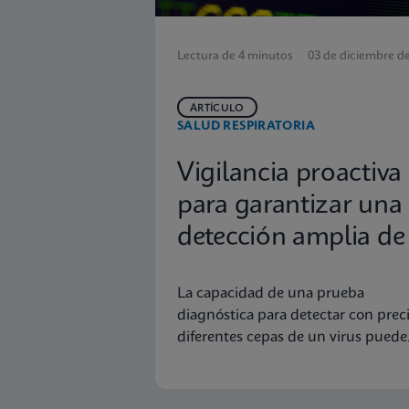
Lectura de 4 minutos
03 de diciembre d
ARTÍCULO
SALUD RESPIRATORIA
Vigilancia proactiva
para garantizar una
detección amplia de 
cepa de la gripe
La capacidad de una prueba
diagnóstica para detectar con prec
diferentes cepas de un virus puede
permitir la detección temprana y l
vigilancia de cepas nuevas o
emergentes.