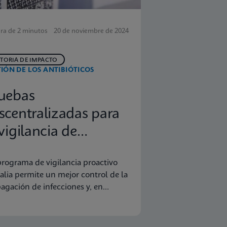
ra de 2 minutos
20 de noviembre de 2024
STORIA DE IMPACTO
IÓN DE LOS ANTIBIÓTICOS
uebas
scentralizadas para
 vigilancia de
fecciones
rograma de vigilancia proactivo
trahospitalarias
talia permite un mejor control de la
agación de infecciones y, en
ecuencia, ahorros económicos.