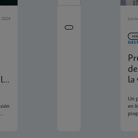
e 2024
Lectu
HI
GEST
Pr
de
la
la
in
Un p
in
isión
en I
prop
a
cons