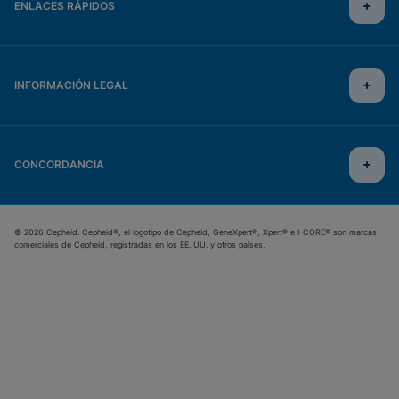
ENLACES RÁPIDOS
INFORMACIÓN LEGAL
CONCORDANCIA
© 2026 Cepheid. Cepheid®, el logotipo de Cepheid, GeneXpert®, Xpert® e I-CORE® son marcas
comerciales de Cepheid, registradas en los EE. UU. y otros países.