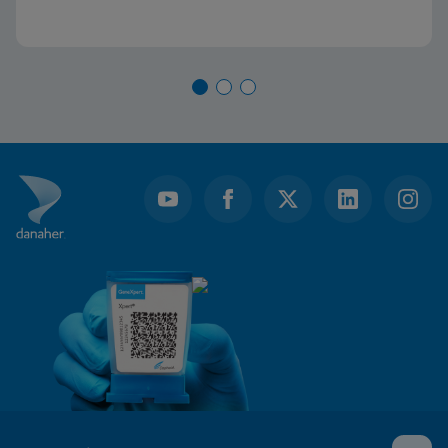
carencias del algoritmo de diagnóstico actual y
cómo los aprendizajes clave y la implementación
en el mundo real en otras naciones pueden
ayudarnos a alcanzar nuestros objetivos.