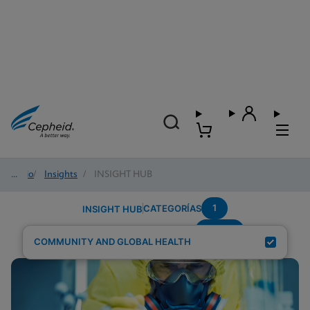
Inicio
/
Insights
/
INSIGHT HUB
1
CATEGORÍAS
INSIGHT HUB
wome
Resultados de búsqueda para:
COMMUNITY AND GLOBAL HEALTH