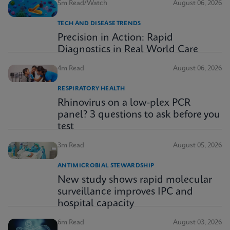
5m Read/Watch
August 06, 2026
TECH AND DISEASE TRENDS
Precision in Action: Rapid
Diagnostics in Real World Care
4m Read
August 06, 2026
RESPIRATORY HEALTH
Rhinovirus on a low-plex PCR
panel? 3 questions to ask before you
test
3m Read
August 05, 2026
ANTIMICROBIAL STEWARDSHIP
New study shows rapid molecular
surveillance improves IPC and
hospital capacity
6m Read
August 03, 2026