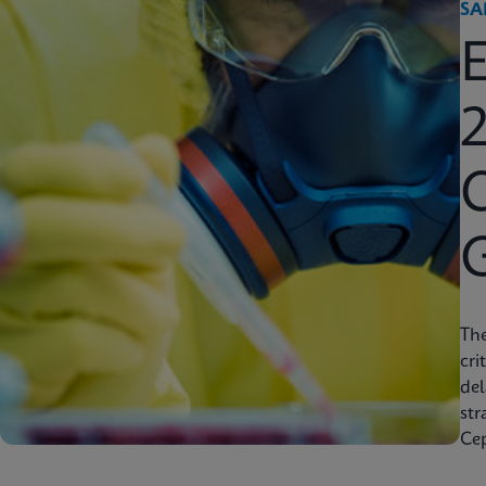
SA
2
C
Th
cri
del
str
Cep