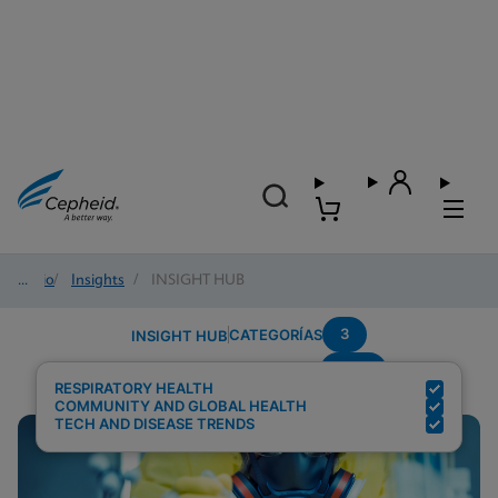
Inicio
/
Insights
/
INSIGHT HUB
3
CATEGORÍAS
INSIGHT HUB
POC
Resultados de búsqueda para:
RESPIRATORY HEALTH
COMMUNITY AND GLOBAL HEALTH
TECH AND DISEASE TRENDS