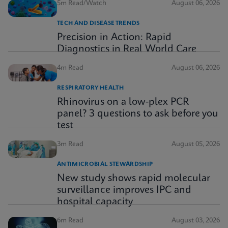
5m Read/Watch
August 06, 2026
TECH AND DISEASE TRENDS
Precision in Action: Rapid
Diagnostics in Real World Care
4m Read
August 06, 2026
RESPIRATORY HEALTH
Rhinovirus on a low-plex PCR
panel? 3 questions to ask before you
test
3m Read
August 05, 2026
ANTIMICROBIAL STEWARDSHIP
New study shows rapid molecular
surveillance improves IPC and
hospital capacity
6m Read
August 03, 2026