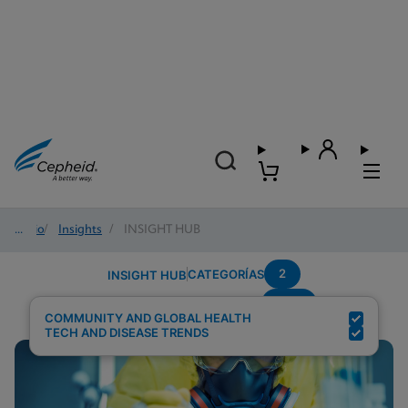
Inicio
/
Insights
/
INSIGHT HUB
2
CATEGORÍAS
INSIGHT HUB
HCV
Resultados de búsqueda para:
COMMUNITY AND GLOBAL HEALTH
TECH AND DISEASE TRENDS