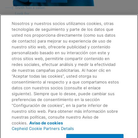
Nosotros y nuestros socios utilizamos cookies, otras
Quick Links
tecnologías de seguimiento y parte de los datos que
About Us
usted nos proporciona directamente (como sus datos
Careers
de contacto) para mejorar su experiencia de uso de
Contact Us
nuestro sitio web, ofrecerle publicidad y contenido
Package Inserts
personalizado basado en su interacción con este y
Legal
otros sitios web, permitirle compartir contenido en
Privacy
Compliance, Policies, and Reports
redes sociales, efectuar análisis y medir la efectividad
Request Info
Terms of Use
de nuestras campañas publicitarias. Al hacer clic en
Advanced Code of Ethics
“Aceptar todas las cookies”, usted otorga su
Product Security
consentimiento al respecto y a que compartamos estos
Terms of Sale
datos con nuestros socios (consulte el enlace
Trademarks
siguiente). Siempre que lo desee, puede cambiar sus
Cookies Notice
preferencias de consentimiento en la sección
Feedback
Cepheid Grant & Donation Program
“Configuración de cookies”, en la parte inferior de
Configuración de cookies
nuestro sitio web. Para obtener más información sobre
Agreements
nuestras políticas, consulte nuestro Aviso de
Data Processing Agreement
cookies.
Aviso de cookies
Partner Communities
Cepheid Cookie Partners Details
Information Security Terms and Conditions
© 2026 Cepheid. Cepheid®, the Cepheid logo,