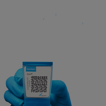
Agreements
Data Processing Agreement
Partner Communities
Information Security Terms and Conditions