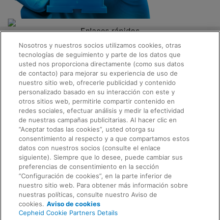
Enlaces rápidos
Acerca de nosotros
Nosotros y nuestros socios utilizamos cookies, otras
Empleo
tecnologías de seguimiento y parte de los datos que
Contacto
usted nos proporciona directamente (como sus datos
Prospectos
de contacto) para mejorar su experiencia de uso de
Información legal
nuestro sitio web, ofrecerle publicidad y contenido
Privacidad
Solicitar información
personalizado basado en su interacción con este y
Cumplimiento, políticas e informes
otros sitios web, permitirle compartir contenido en
Condiciones de uso
Código ético avanzado
redes sociales, efectuar análisis y medir la efectividad
Seguridad del producto
de nuestras campañas publicitarias. Al hacer clic en
Condiciones de venta
“Aceptar todas las cookies”, usted otorga su
Marcas comerciales
consentimiento al respecto y a que compartamos estos
Aviso sobre el uso de cookies
datos con nuestros socios (consulte el enlace
Cepheid Grant & Donation Program
siguiente). Siempre que lo desee, puede cambiar sus
Comentarios
Configuración de cookies
preferencias de consentimiento en la sección
Concordancia
“Configuración de cookies”, en la parte inferior de
Acuerdo para el procesamiento de datos
nuestro sitio web. Para obtener más información sobre
Comunidad de socios
nuestras políticas, consulte nuestro Aviso de
Términos y condiciones de seguridad de la
cookies.
Aviso de cookies
información
Cepheid Cookie Partners Details
© 2026 Cepheid. Cepheid®, el logotipo de Cepheid,