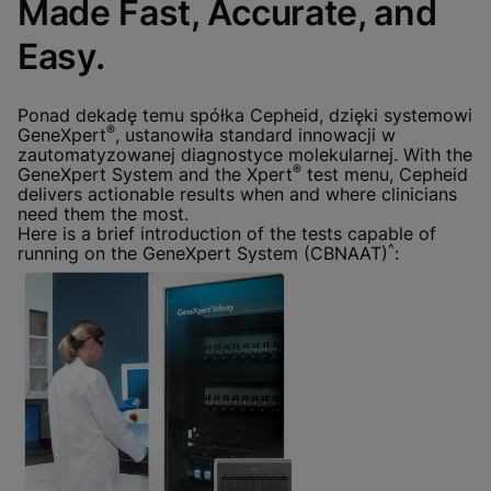
Made Fast, Accurate, and
ustawienia dla wszystkich plików
Gotowe
cookie
Easy.
Zobacz i zaktualizuj ustawienia plików cookie
Zobacz politykę prywatności
Ponad dekadę temu spółka Cepheid, dzięki systemowi
Włącz pliki cookie funkcjonalne
®
GeneXpert
, ustanowiła standard innowacji w
zautomatyzowanej diagnostyce molekularnej. With the
®
GeneXpert System and the Xpert
test menu, Cepheid
delivers actionable results when and where clinicians
need them the most.
Here is a brief introduction of the tests capable of
^
running on the GeneXpert System (CBNAAT)
: