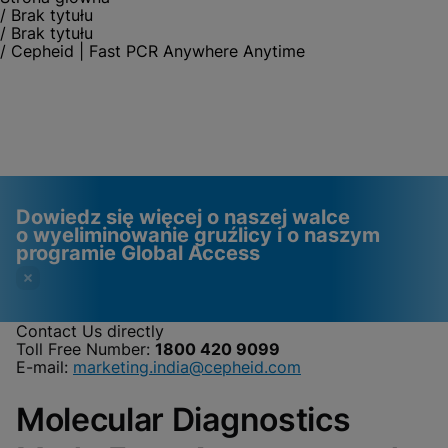
/
Brak tytułu
/
Brak tytułu
/
Cepheid | Fast PCR Anywhere Anytime
Dowiedz się więcej o naszej walce
o wyeliminowanie gruźlicy i o naszym
programie Global Access
Contact Us directly
Toll Free Number:
1800 420 9099
Filmy wymagają włączenia
Pliki cookie funkcjonalne
E-mail:
marketing.india@cepheid.com
plików cookie
włączone
Molecular Diagnostics
funkcjonalnych
Zobacz i zaktualizuj ustawienia plików cookie
Zobacz politykę prywatności
Proszę zauważyć:
Włączenie plików
cookie funkcjonalnych zaktualizuje te