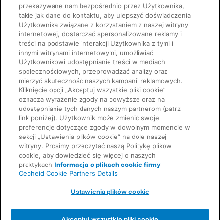
przekazywane nam bezpośrednio przez Użytkownika,
takie jak dane do kontaktu, aby ulepszyć doświadczenia
Użytkownika związane z korzystaniem z naszej witryny
Szybkie łącza
internetowej, dostarczać spersonalizowane reklamy i
O naszej firmie
treści na podstawie interakcji Użytkownika z tymi i
Kariera
innymi witrynami internetowymi, umożliwiać
Skontaktuj się z nami
Poproś o informacje
Użytkownikowi udostępnianie treści w mediach
Ulotki informacyjne
Prawne
społecznościowych, przeprowadzać analizy oraz
Ochrona prywatności
mierzyć skuteczność naszych kampanii reklamowych.
Zgodność, polityki i raporty
Kliknięcie opcji „Akceptuj wszystkie pliki cookie”
Warunki korzystania
oznacza wyrażenie zgody na powyższe oraz na
Zaawansowany Kodeks Etyczny
udostępnianie tych danych naszym partnerom (patrz
Bezpieczeństwo produktów
link poniżej). Użytkownik może zmienić swoje
Warunki sprzedaży
preferencje dotyczące zgody w dowolnym momencie w
Informacje zwrotne
Znaki towarowe
sekcji „Ustawienia plików cookie” na dole naszej
Informacja o plikach cookie firmy
witryny. Prosimy przeczytać naszą Politykę plików
Cepheid Grant & Donation Program
cookie, aby dowiedzieć się więcej o naszych
Ustawienia plików cookie
praktykach
Informacja o plikach cookie firmy
Umowy
Cepheid Cookie Partners Details
Umowa o przetwarzaniu danych
Społeczności partnerów
Ustawienia plików cookie
Information Security Terms and Conditions
© 2026 Cepheid. Cepheid®, logo Cepheid,
GeneXpert®, Xpert® i I-CORE® to znaki towarowe
Akceptuj wszystkie pliki cookie