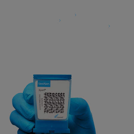
Agreements
Data Processing Agreement
Partner Communities
Information Security Terms and Conditions