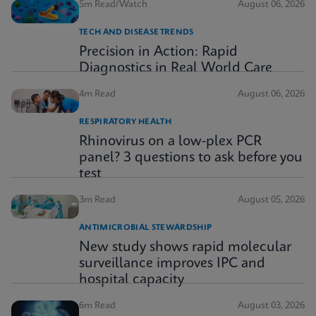
5m Read/Watch
August 06, 2026
TECH AND DISEASE TRENDS
Precision in Action: Rapid
Diagnostics in Real World Care
4m Read
August 06, 2026
RESPIRATORY HEALTH
Rhinovirus on a low-plex PCR
panel? 3 questions to ask before you
test
3m Read
August 05, 2026
ANTIMICROBIAL STEWARDSHIP
New study shows rapid molecular
surveillance improves IPC and
hospital capacity
6m Read
August 03, 2026