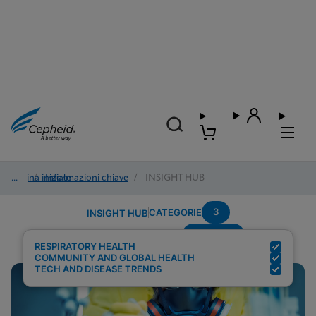
Pagina iniziale
/
Informazioni chiave
/
INSIGHT HUB
3
CATEGORIE
INSIGHT HUB
Multiplex
Risultati della ricerca per:
RESPIRATORY HEALTH
COMMUNITY AND GLOBAL HEALTH
TECH AND DISEASE TRENDS