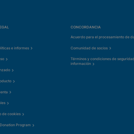
EGAL
CONCORDANCIA
Acuerdo para el procesamiento de d
íticas e informes
Comunidad de socios
uso
Términos y condiciones de seguridad
información
anzado
roducto
venta
les
o de cookies
 Donation Program