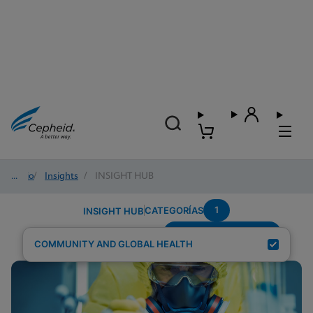
Inicio
/
Insights
/
INSIGHT HUB
1
CATEGORÍAS
INSIGHT HUB
Region---Middle-East
Resultados de búsqueda para:
COMMUNITY AND GLOBAL HEALTH