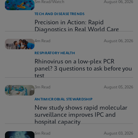
5m Read/Watch
August 06, 2026
TECH AND DISEASE TRENDS
Precision in Action: Rapid
Diagnostics in Real World Care
4m Read
August 06, 2026
RESPIRATORY HEALTH
Rhinovirus on a low-plex PCR
panel? 3 questions to ask before you
test
3m Read
August 05, 2026
ANTIMICROBIAL STEWARDSHIP
New study shows rapid molecular
surveillance improves IPC and
hospital capacity
6m Read
August 03, 2026