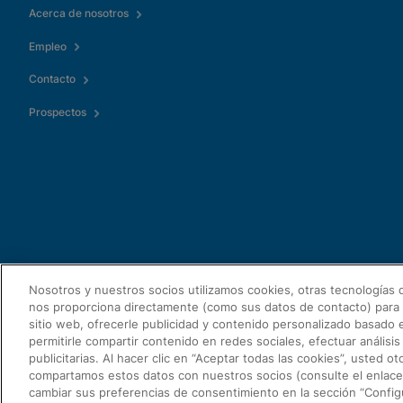
Habilitar cookies funcio
Acerca de nosotros
Empleo
Contacto
Prospectos
Nosotros y nuestros socios utilizamos cookies, otras tecnologías
nos proporciona directamente (como sus datos de contacto) para 
sitio web, ofrecerle publicidad y contenido personalizado basado e
permitirle compartir contenido en redes sociales, efectuar análisi
publicitarias. Al hacer clic en “Aceptar todas las cookies”, usted 
compartamos estos datos con nuestros socios (consulte el enlace
cambiar sus preferencias de consentimiento en la sección “Configur