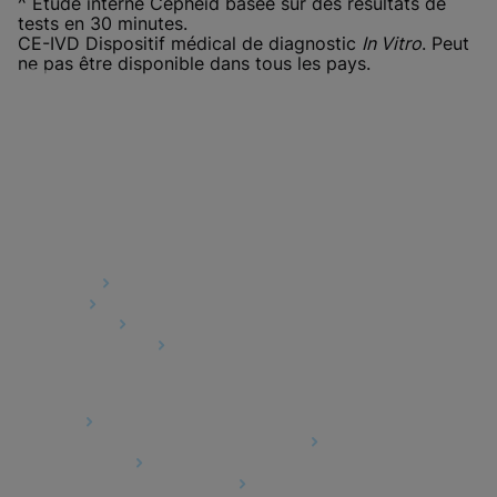
^ Étude interne Cepheid basée sur des résultats de
tests en 30 minutes.
CE-IVD Dispositif médical de diagnostic
In Vitro
. Peut
ne pas être disponible dans tous les pays.
Quick Links
About Us
Careers
Contact Us
Package Inserts
Legal
Privacy
Compliance, Policies, and Reports
Terms of Use
Advanced Code of Ethics