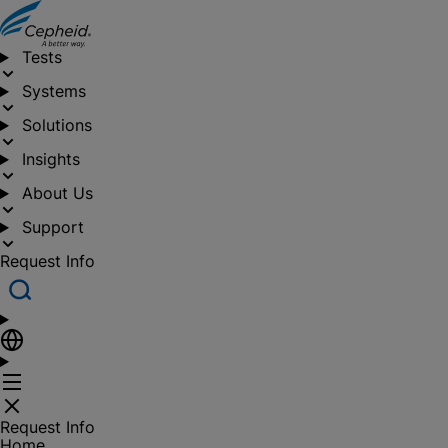
Tests
Systems
Solutions
Insights
About Us
Support
Request Info
Request Info
Home