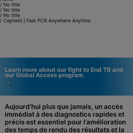
/
No title
/
No title
/
No title
/
Cepheid | Fast PCR Anywhere Anytime
Learn more about our fight to End TB and
our Global Access program
Aujourd’hui plus que jamais, un accès
immédiat à des
diagnostics rapides et
Videos require that
Functional Cookies
précis est essentiel pour l’amélioration
Functional Cookies be
Enabled
des temps de rendu des résultats et la
enabled
View & Update your Cookie Settings