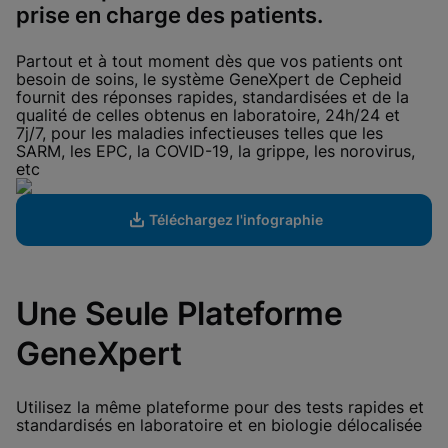
View Privacy Policy
prise en charge des patients.
Please note:
Enabling Functional
Cookies will update this settings for all
cookies
Done
Partout et à tout moment dès que vos patients ont
View & Update your Cookie Settings
besoin de soins, le système GeneXpert de Cepheid
View Privacy Policy
fournit des réponses rapides, standardisées et de la
qualité de celles obtenus en laboratoire, 24h/24 et
Enable Functional Cookies
7j/7, pour les maladies infectieuses telles que les
SARM, les EPC, la COVID-19, la grippe, les norovirus,
etc
Téléchargez l'infographie
Une Seule Plateforme
GeneXpert
Utilisez la même plateforme pour des tests rapides et
standardisés en laboratoire et en biologie délocalisée