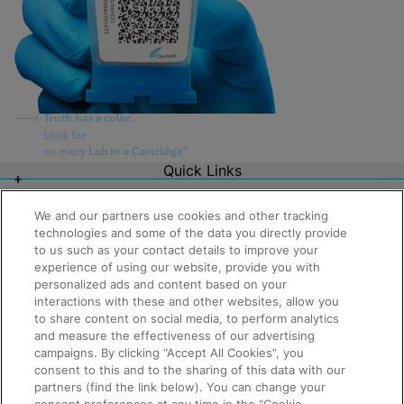
Quick Links
About Us
Careers
We and our partners use cookies and other tracking
Contact Us
technologies and some of the data you directly provide
Package Inserts
to us such as your contact details to improve your
Legal
experience of using our website, provide you with
Privacy
personalized ads and content based on your
Compliance, Policies, and Reports
Request Info
Terms of Use
interactions with these and other websites, allow you
Advanced Code of Ethics
to share content on social media, to perform analytics
Product Security
and measure the effectiveness of our advertising
Terms of Sale
campaigns. By clicking “Accept All Cookies”, you
Trademarks
consent to this and to the sharing of this data with our
Cookies Notice
partners (find the link below). You can change your
Cepheid Grant & Donation Program