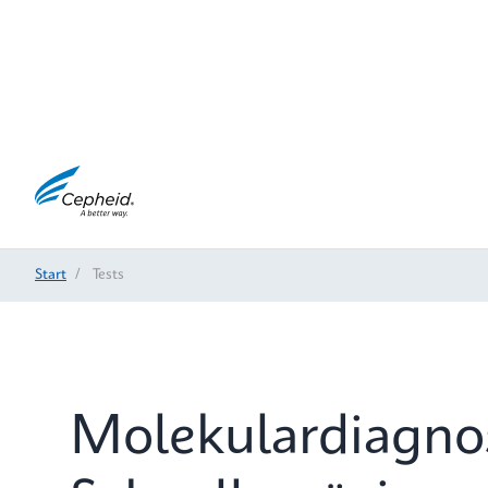
Start
/
Tests
Molekulardiagn