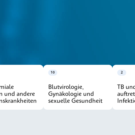
10
2
miale
Blutvirologie,
TB un
on und andere
Gynäkologie und
auftre
onskrankheiten
sexuelle Gesundheit
Infekt