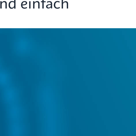
und einfach
inblicke
Kundendienst