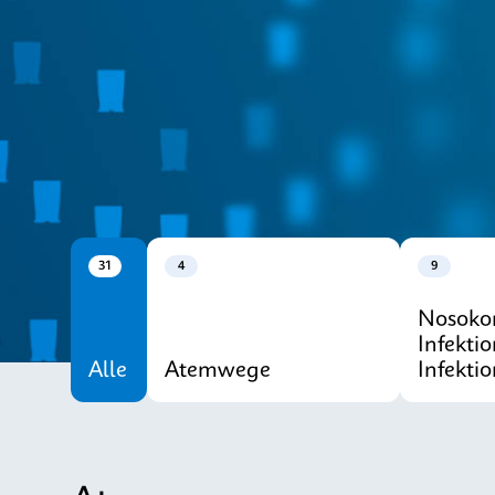
CE-IVD
Xpert® Menü
31
4
9
Nosoko
Infekti
Alle
Atemwege
Infekti