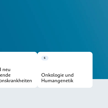
Unsere Systeme entdecken
6
d neu
tende
Onkologie und
ionskrankheiten
Humangenetik