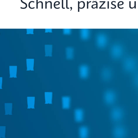
Schnell, präzise 
Test-Menü
Systeme
Konnektivität
E