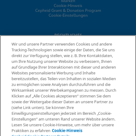
Marken
Cookie-Hinweis
Cepheid Grant & Donation Program
Cookie-Einstellungen
RECHTLICHES
Wir und unsere Partner verwenden Cookies und andere
Datenschutzvereinbarung
Tracking-Technologien sowie einige der Daten, die Sie uns
Partner-Gemeinschaften
direkt zur Verfügung stellen, wie z. B. Ihre Kontaktdaten,
Allgemeine Geschäftsbedingungen für Informationssicherheit
um Ihre Nutzung unserer Website zu verbessern, Ihnen
auf Grundlage Ihrer Interaktionen mit dieser und anderen
Websites personalisierte Werbung und Inhalte
© 2026 Cepheid. Cepheid®, das Cepheid-Logo, GeneXpert®,
bereitzustellen, das Teilen von Inhalten in sozialen Medien
Xpert® und I-CORE® sind Marken von Cepheid, die in den USA
zu ermöglichen sowie Analysen durchzuführen und die
Informationen anfordern
und anderen Ländern eingetragen sind.
Wirksamkeit unserer Werbekampagnen zu messen. Durch
Klicken auf „Alle Cookies akzeptieren“ stimmen Sie dem
sowie der Weitergabe dieser Daten an unsere Partner zu
(siehe Link unten). Sie können Ihre
Einwilligungseinstellungen jederzeit im Bereich „Cookie-
Einstellungen“ am unteren Rand unserer Website ändern.
Lesen Sie unsere Cookie-Hinweise, um mehr über unsere
Praktiken zu erfahren
Cookie-Hinweis