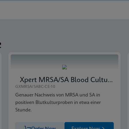
obal (Multi)
ce Sheet Global (English)
-IVD (English)
e
Xpert MRSA/SA Blood Culture
GXMRSA/SABC-CE-10
Genauer Nachweis von MRSA und SA in
positiven Blutkulturproben in etwa einer
Stunde.
Order Now
Explore Now