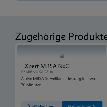
SDB
Xpert Carba-R SDS Gl
Datenblatt
Xpert Carba-R Referen
SDB
Xpert Carba-R SDS CE
Zugehörige Produkt
Xpert MRSA NxG
GXMRSA-NXG-CE-10
Aktive MRSA-Surveillance-Testung in etwa
70 Minuten
Order Now
Explore Now