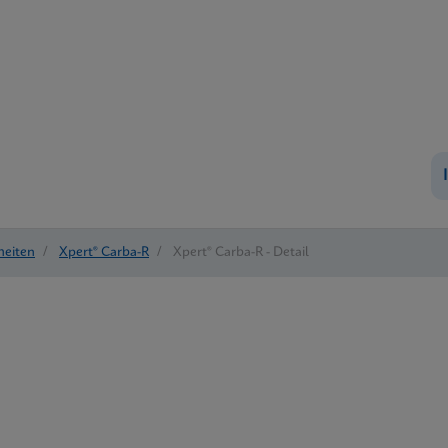
heiten
/
Xpert® Carba-R
/
Xpert® Carba-R - Detail