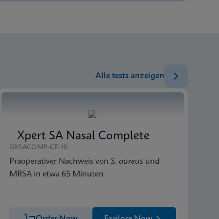
ENG
ENG
ENG
Alle tests anzeigen
Xpert SA Nasal Complete
GXSACOMP-CE-10
Präoperativer Nachweis von
S. aureus
und
MRSA in etwa 65 Minuten
Order Now
Explore Now