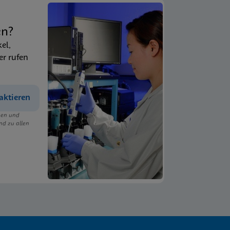
en?
kel,
er rufen
aktieren
ngen und
nd zu allen