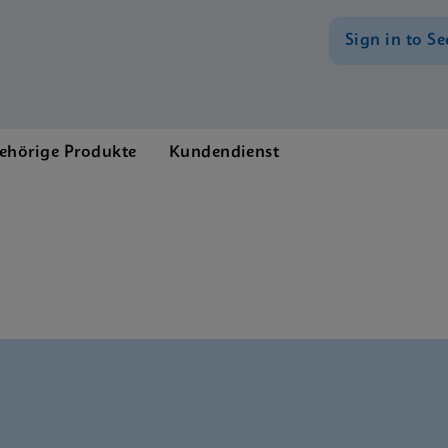
Sign in to Se
ehörige Produkte
Kundendienst
nglish) (GeneXpert System)