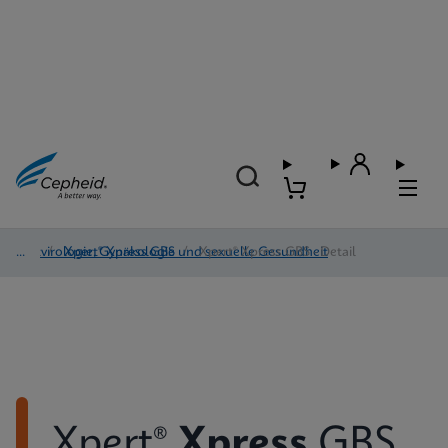
Blutvirologie, Gynäkologie und sexuelle Gesundheit
/
Xpert® Xpress GBS
/
Xpert® Xpress GBS - Detail
Xpert®
Xpress
GBS