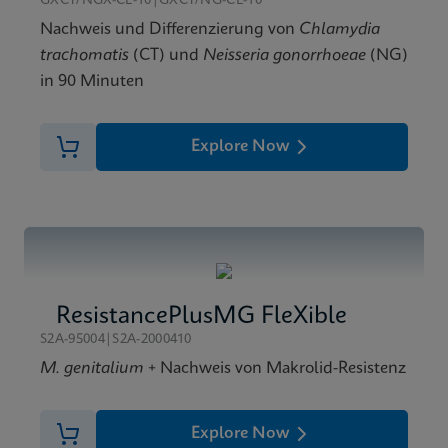
GXCT/NGX-CE-10|GXCT/NG-CE-10
ENG
Nachweis und Differenzierung von
Chlamydia
trachomatis
(CT) und
Neisseria gonorrhoeae
(NG)
in 90 Minuten
Explore Now
ResistancePlusMG FleXible
S2A-95004|S2A-2000410
M. genitalium
+ Nachweis von Makrolid-Resistenz
Explore Now