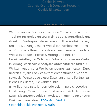
Cookie-Hinweis
Cepheid Grant & Donation Program
Cookie-Einstellungen
RECHTLICHES
Wir und unsere Partner verwenden Cookies und andere
Datenschutzvereinbarung
Tracking-Technologien sowie einige der Daten, die Sie uns
Partner-Gemeinschaften
direkt zur Verfügung stellen, wie z. B. Ihre Kontaktdaten,
Allgemeine Geschäftsbedingungen für Informationssicherheit
um Ihre Nutzung unserer Website zu verbessern, Ihnen
auf Grundlage Ihrer Interaktionen mit dieser und anderen
Websites personalisierte Werbung und Inhalte
© 2026 Cepheid. Cepheid®, das Cepheid-Logo, GeneXpert®,
bereitzustellen, das Teilen von Inhalten in sozialen Medien
Xpert® und I-CORE® sind Marken von Cepheid, die in den USA
zu ermöglichen sowie Analysen durchzuführen und die
Informationen anfordern
und anderen Ländern eingetragen sind.
Wirksamkeit unserer Werbekampagnen zu messen. Durch
Klicken auf „Alle Cookies akzeptieren“ stimmen Sie dem
sowie der Weitergabe dieser Daten an unsere Partner zu
(siehe Link unten). Sie können Ihre
Einwilligungseinstellungen jederzeit im Bereich „Cookie-
Einstellungen“ am unteren Rand unserer Website ändern.
Lesen Sie unsere Cookie-Hinweise, um mehr über unsere
Praktiken zu erfahren
Cookie-Hinweis
Cepheid Cookie Partners Details