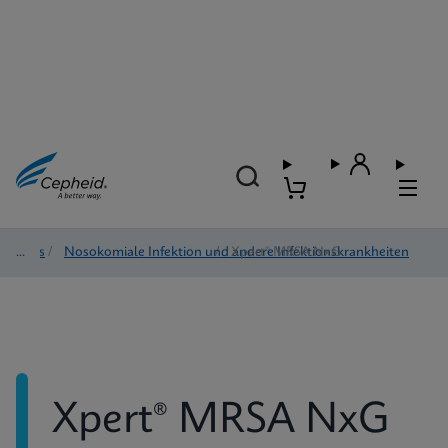
Tests
/
Nosokomiale Infektion und andere Infektionskrankheiten
/
Xpert® MRSA NxG
Xpert® MRSA NxG