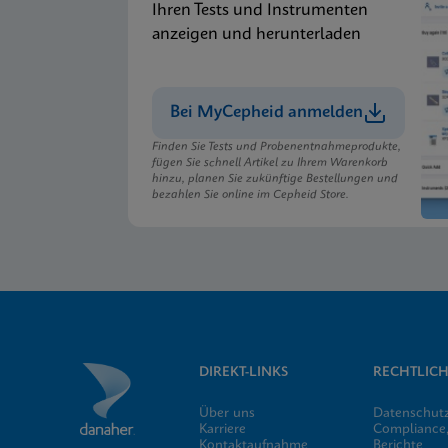
Ihren Tests und Instrumenten
anzeigen und herunterladen
Bei MyCepheid anmelden
Finden Sie Tests und Probenentnahmeprodukte,
fügen Sie schnell Artikel zu Ihrem Warenkorb
hinzu, planen Sie zukünftige Bestellungen und
bezahlen Sie online im Cepheid Store.
DIREKT-LINKS
RECHTLICH
Über uns
Datenschut
Karriere
Compliance,
Kontaktaufnahme
Berichte