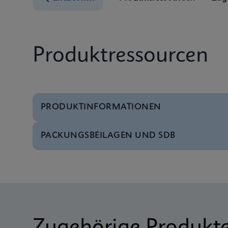
Produktressourcen
PRODUKTINFORMATIONEN
PACKUNGSBEILAGEN UND SDB
Test-Menü
Test Menu CE-IVD (E
SDB
Xpert Norovirus SDS 
Datenblatt
Xpert Norovirus Refe
SDB
Xpert Norovirus SDS 