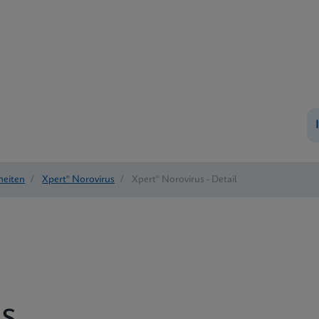
heiten
/
Xpert® Norovirus
/
Xpert® Norovirus - Detail
s