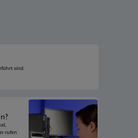
führt sind.
en?
kel,
er rufen