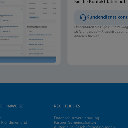
Sie die Kontaktdaten auf.
Kundendienst kont
Hier erhalten Sie Hilfe zu Bestellu
Lieferungen, zum Produktsupport u
anderen Themen.
E HINWEISE
RECHTLICHES
z
Datenschutzvereinbarung
 Richtlinien und
Partner-Gemeinschaften
Allgemeine Geschäftsbedingungen