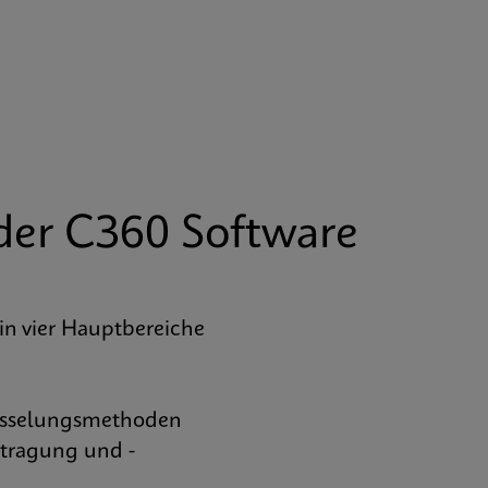
t der C360 Software
 in vier Hauptbereiche
hlüsselungsmethoden
rtragung und -