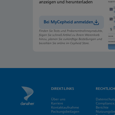
anzeigen und herunterladen
Bei MyCepheid anmelden
Finden Sie Tests und Probenentnahmeprodukte,
fügen Sie schnell Artikel zu Ihrem Warenkorb
hinzu, planen Sie zukünftige Bestellungen und
bezahlen Sie online im Cepheid Store.
DIREKT-LINKS
RECHTLICH
Über uns
Datenschut
Karriere
Compliance,
Kontaktaufnahme
Berichte
Packungsbeilagen
Nutzungsb