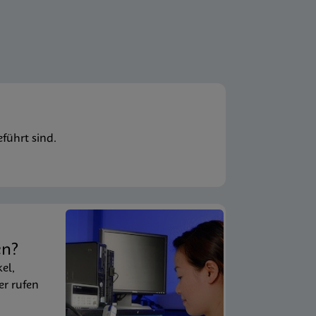
führt sind.
en?
kel,
er rufen