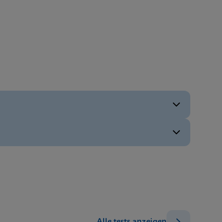
ENG
ENG
ENG
ENG
ENG
Alle tests anzeigen