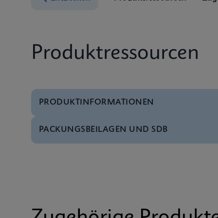
Produktressourcen
PRODUKTINFORMATIONEN
PACKUNGSBEILAGEN UND SDB
Test-Menü
Xpert HIV-1 Qual XC 
SDB
Xpert HIV-1 Qual XC 
Datenblatt
Xpert HIV-1 Qual XC 
SDB
Xpert HIV-1 Qual XC
Broschüre
Xpert HIV-1 Qual XC 