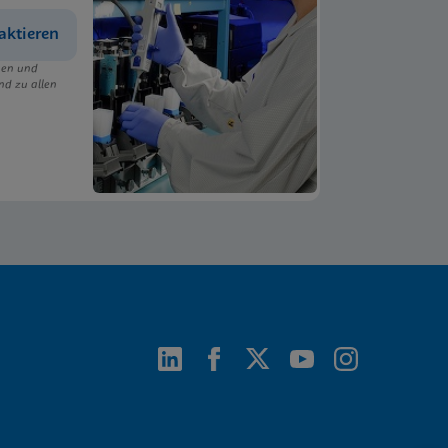
aktieren
ngen und
nd zu allen