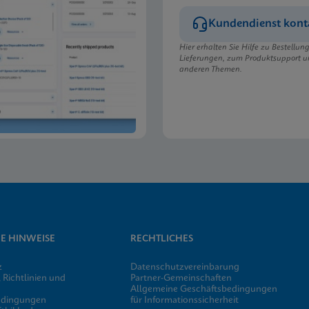
Kundendienst kont
Hier erhalten Sie Hilfe zu Bestellu
Lieferungen, zum Produktsupport u
anderen Themen.
E HINWEISE
RECHTLICHES
z
Datenschutzvereinbarung
 Richtlinien und
Partner-Gemeinschaften
Allgemeine Geschäftsbedingungen
edingungen
für Informationssicherheit