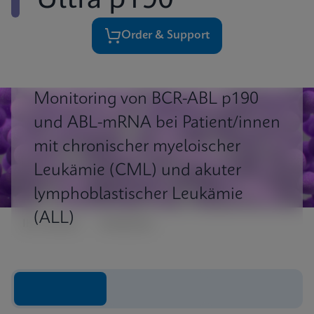
Ultra p190
Order & Support
Sensitives und quantitatives
Monitoring von BCR-ABL p190
und ABL-mRNA bei Patient/innen
mit chronischer myeloischer
Leukämie (CML) und akuter
lymphoblastischer Leukämie
(ALL)
Ihr Vorteil
Einblicke