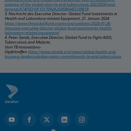
analysis-of-the-global-plan-to-end-tuberculosis-20232030-and-
beyond/A74F0D10F1017092A250EB604ED39B1B
3. Nachricht des Executive Director: Global Fund Investments in 
Health and Laboratory-related Equipment; 21. Januar 2024
https://www.theglobalfund.org/en/oig/updates/2024-01-26-
message-executive-director-global-fund-investments-health-
laboratory-related-equipment/
4. Peter Sands, Executive Director, Global Fund to Fight AIDS, 
Tuberculosis and Malaria.
Vom TB-Innovations-
Gipfeltreffen 
https://www.stoptb.org/news/global-health-and-
business-leaders-pledge-major-commitments-to-end-tuberculosis