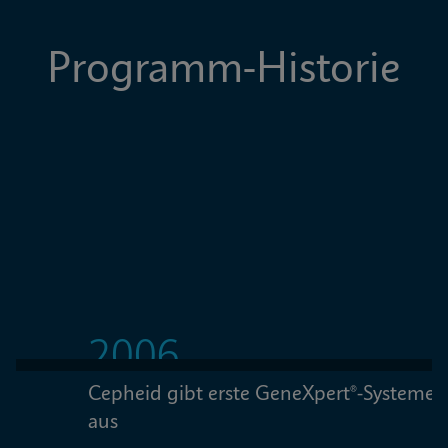
Programm-Historie
2006
Cepheid gibt erste GeneXpert®-Systeme 
W
aus
W