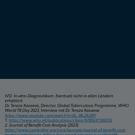
IVD. In-vitro-Diagnostikum. Eventuell nicht in allen Ländern 
erhältlich.
Dr. Tereza Kasaeva, Director, Global Tuberculosis Programme, WHO 
World TB Day 2023, Interview mit Dr. Tereza Kasaeva
https://www.youtube.com/watch?v=AL_t8LZkD8Y
1. 
https://www.who.int/publications/i/item/9789241506335
2. Journal of Benefit-Cost Analysis (2023) 
https://www.cambridge.org/core/journals/journal-of-benefit-cost-
analysis/article/one-million-lives-saved-per-year-a-costbenefit-