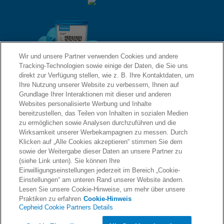
Wir und unsere Partner verwenden Cookies und andere
Tracking-Technologien sowie einige der Daten, die Sie uns
direkt zur Verfügung stellen, wie z. B. Ihre Kontaktdaten, um
Ihre Nutzung unserer Website zu verbessern, Ihnen auf
Grundlage Ihrer Interaktionen mit dieser und anderen
QUICK LINKS
Websites personalisierte Werbung und Inhalte
bereitzustellen, das Teilen von Inhalten in sozialen Medien
Informationen anfordern
zu ermöglichen sowie Analysen durchzuführen und die
Wirksamkeit unserer Werbekampagnen zu messen. Durch
RECHTSWESEN
Über uns
Klicken auf „Alle Cookies akzeptieren“ stimmen Sie dem
sowie der Weitergabe dieser Daten an unsere Partner zu
(siehe Link unten). Sie können Ihre
Einwilligungseinstellungen jederzeit im Bereich „Cookie-
Karriere
Einstellungen“ am unteren Rand unserer Website ändern.
ÜBEREINSTIMMUNG
Datenschutz
Lesen Sie unsere Cookie-Hinweise, um mehr über unsere
Praktiken zu erfahren
Cookie-Hinweis
Cepheid Cookie Partners Details
Kontaktaufnahme
Compliance, Richtlinien und Berichte
© 2026 Cepheid. Cepheid®, das Cepheid-Logo, GeneXpert®, Xpert® und I-CORE® sind Marken