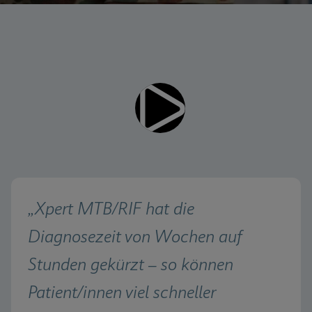
Videos erfordern, dass
Funktionale Cookies aktiviert
funktionale Cookies aktiviert
Cookie-Einstellungen anzeigen & aktualisieren
Datenschutzrichtlinie anzeigen
sind
Bitte beachten Sie:
Das Aktivieren funktionaler
Fertig
Cookies aktualisiert diese Einstellungen für alle
Cookies
Cookie-Einstellungen anzeigen & aktualisieren
Datenschutzrichtlinie anzeigen
Funktionale Cookies aktivieren
„Xpert MTB/RIF hat die 
Diagnosezeit von Wochen auf 
Stunden gekürzt – so können 
Patient/innen viel schneller 