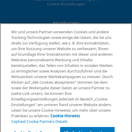
Cookie-Einstellungen
RECHTLICHES
Wir und unsere Partner verwenden Cookies und andere
Datenschutzvereinbarung
Tracking-Technologien sowie einige der Daten, die Sie uns
Partner-Gemeinschaften
direkt zur Verfügung stellen, wie z. B. Ihre Kontaktdaten,
Allgemeine Geschäftsbedingungen für Informationssicherheit
um Ihre Nutzung unserer Website zu verbessern, Ihnen
auf Grundlage Ihrer Interaktionen mit dieser und anderen
Websites personalisierte Werbung und Inhalte
© 2026 Cepheid. Cepheid®, das Cepheid-Logo, GeneXpert®,
bereitzustellen, das Teilen von Inhalten in sozialen Medien
Xpert® und I-CORE® sind Marken von Cepheid, die in den USA
zu ermöglichen sowie Analysen durchzuführen und die
Informationen anfordern
und anderen Ländern eingetragen sind.
Wirksamkeit unserer Werbekampagnen zu messen. Durch
Klicken auf „Alle Cookies akzeptieren“ stimmen Sie dem
sowie der Weitergabe dieser Daten an unsere Partner zu
(siehe Link unten). Sie können Ihre
Einwilligungseinstellungen jederzeit im Bereich „Cookie-
Einstellungen“ am unteren Rand unserer Website ändern.
Lesen Sie unsere Cookie-Hinweise, um mehr über unsere
Praktiken zu erfahren
Cookie-Hinweis
Cepheid Cookie Partners Details