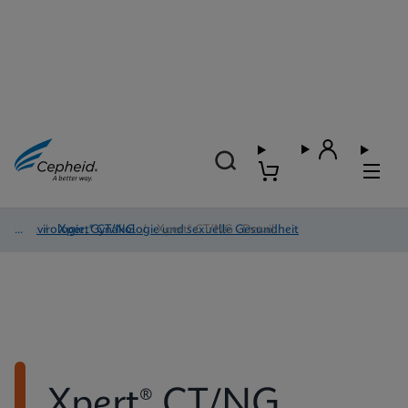
Blutvirologie, Gynäkologie und sexuelle Gesundheit
/
Xpert® CT/NG
/
Xpert® CT/NG - Detail
Xpert® CT/NG