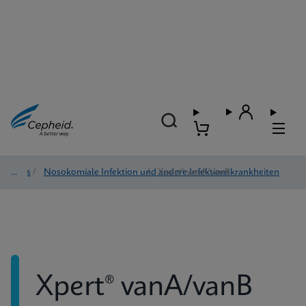
Tests
/
Nosokomiale Infektion und andere Infektionskrankheiten
/
Xpert® vanA/vanB
Xpert® vanA/vanB