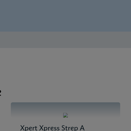
 Tests Menu CE-IVD (English)
 SDS Global (Multi)
 SDS CE-IVD (English)
e
Xpert Xpress Strep A