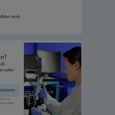
führt sind.
en?
kel,
er rufen
aktieren
ngen und
nd zu allen