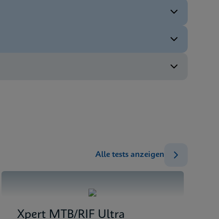
ENG
ENG
ENG
Alle tests anzeigen
Xpert MTB/RIF Ultra