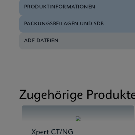
PRODUKTINFORMATIONEN
PACKUNGSBEILAGEN UND SDB
Test-Menü
Xpert Xpress Flu/RSV
ADF-DATEIEN
SDB
Xpert Xpress Flu/RSV
SDB
Xpert Xpress Flu/RSV
Zugehörige Produkt
Xpert CT/NG