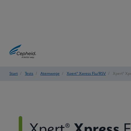
Start
/
Tests
/
Atemwege
/
Xpert® Xpress Flu/RSV
/
Xpert® Xpr
Xpert®
Xpress
F