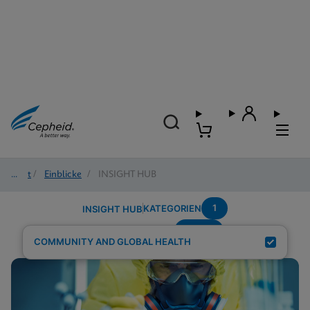
Start
/
Einblicke
/
INSIGHT HUB
1
KATEGORIEN
INSIGHT HUB
wome
Suchergebnisse für:
COMMUNITY AND GLOBAL HEALTH