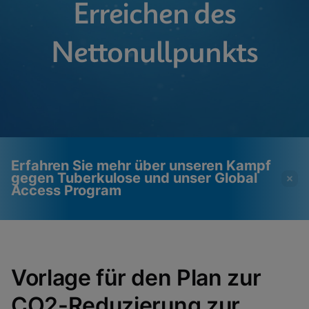
Erreichen des
Nettonullpunkts
Erfahren Sie mehr über unseren Kampf
gegen Tuberkulose und unser Global
Access Program
Videos erfordern, dass
Funktionale Cookies
funktionale Cookies
aktiviert
Vorlage für den Plan zur
aktiviert sind
Cookie-Einstellungen anzeigen & aktualisieren
Datenschutzrichtlinie anzeigen
CO2-Reduzierung zur
Bitte beachten Sie:
Das Aktivieren
funktionaler Cookies aktualisiert diese