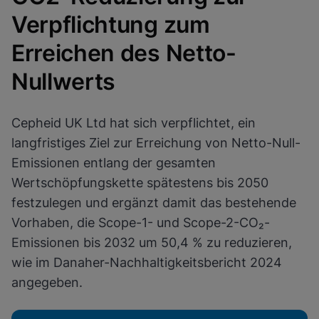
Einstellungen für alle Cookies
Fertig
Verpflichtung zum
Cookie-Einstellungen anzeigen & aktualisieren
Datenschutzrichtlinie anzeigen
Erreichen des Netto-
Funktionale Cookies aktivieren
Nullwerts
Cepheid UK Ltd hat sich verpflichtet, ein
langfristiges Ziel zur Erreichung von Netto-Null-
Emissionen entlang der gesamten
Wertschöpfungskette spätestens bis 2050
festzulegen und ergänzt damit das bestehende
Vorhaben, die Scope-1- und Scope-2-CO₂-
Emissionen bis 2032 um 50,4 % zu reduzieren,
wie im Danaher-Nachhaltigkeitsbericht 2024
angegeben.