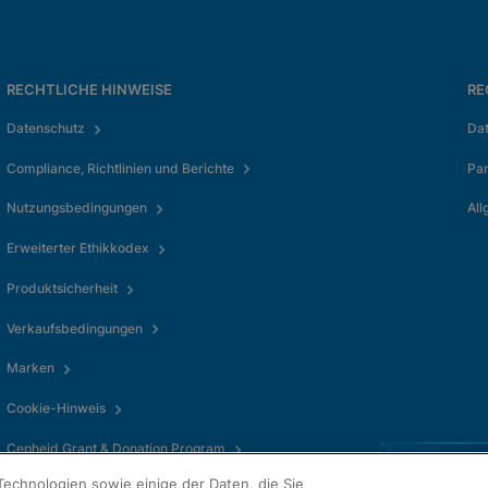
RECHTLICHE HINWEISE
RE
Datenschutz
Da
Compliance, Richtlinien und Berichte
Pa
Nutzungsbedingungen
All
Erweiterter Ethikkodex
Produktsicherheit
Verkaufsbedingungen
Marken
Cookie-Hinweis
Cepheid Grant & Donation Program
echnologien sowie einige der Daten, die Sie