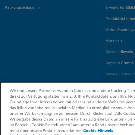
Packungsbeilagen
Erweiterter Ethi
Produktsicherhei
Verkaufsbeding
Marken
Cookie-Hinweis
Cepheid Grant &
Cookie-Einstellu
Wir und unsere Partner verwenden Cookies und andere Tracking-Techn
direkt zur Verfügung stellen, wie z. B. Ihre Kontaktdaten, um Ihre N
Grundlage Ihrer Interaktionen mit dieser und anderen Websites perso
das Teilen von Inhalten in sozialen Medien zu ermöglichen sowie An
unserer Werbekampagnen zu messen. Durch Klicken auf „Alle Cookie
Weitergabe dieser Daten an unsere Partner zu (siehe Link unten). Sie
© 2026 Cepheid. Cepheid®, das Cepheid-Logo, GeneXpert®, Xpert® und I-
von Cepheid, die in den USA und anderen Ländern eingetragen sind.
im Bereich „Cookie-Einstellungen“ am unteren Rand unserer Website
mehr über unsere Praktiken zu erfahren
Cookie-Hinweis