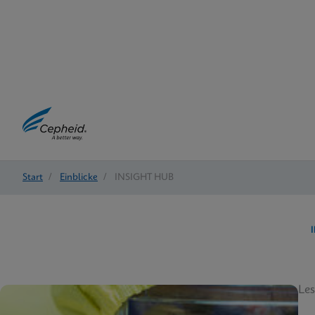
Start
/
Einblicke
/
INSIGHT HUB
Les