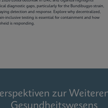
e 2026 Ebola outbreak in DRC and Uganda highlights
tical diagnostic gaps, particularly for the Bundibugyo strain,
aying detection and response. Explore why decentralized,
ain-inclusive testing is essential for containment and how
heid is responding.
Perspektiven zur Weitere
Gesundheitswesens