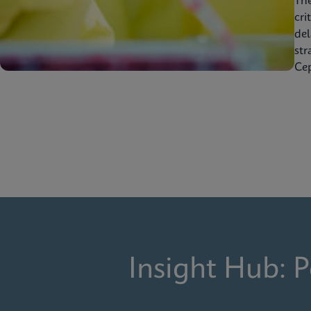
Th
cri
del
str
Cep
Insight Hub: 