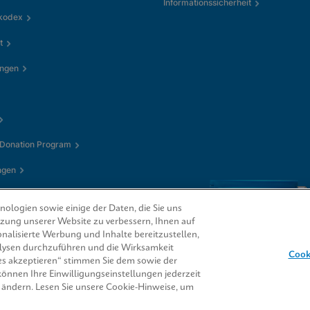
Informationssicherheit
kkodex
t
ungen
 Donation Program
ngen
ologien sowie einige der Daten, die Sie uns
utzung unserer Website zu verbessern, Ihnen auf
nalisierte Werbung und Inhalte bereitzustellen,
alysen durchzuführen und die Wirksamkeit
Cook
s akzeptieren“ stimmen Sie dem sowie der
 können Ihre Einwilligungseinstellungen jederzeit
CORE® sind Marken
 ändern. Lesen Sie unsere Cookie-Hinweise, um