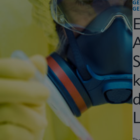
GE
GE
k
d