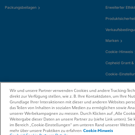
Packungsbeilagen
Erweiterter Ethi
Produktsicherhei
Verkaufsbeding
Marken
Cookie-Hinweis
Cepheid Grant &
Cookie-Einstellu
Wir und unsere Partner verwenden Cookies und andere Tracking-Techn
direkt zur Verfügung stellen, wie z. B. Ihre Kontaktdaten, um Ihre N
Grundlage Ihrer Interaktionen mit dieser und anderen Websites perso
das Teilen von Inhalten in sozialen Medien zu ermöglichen sowie An
unserer Werbekampagnen zu messen. Durch Klicken auf „Alle Cookie
Weitergabe dieser Daten an unsere Partner zu (siehe Link unten). Sie
© 2026 Cepheid. Cepheid®, das Cepheid-Logo, GeneXpert®, Xpert® und I-
von Cepheid, die in den USA und anderen Ländern eingetragen sind.
im Bereich „Cookie-Einstellungen“ am unteren Rand unserer Website
mehr über unsere Praktiken zu erfahren
Cookie-Hinweis