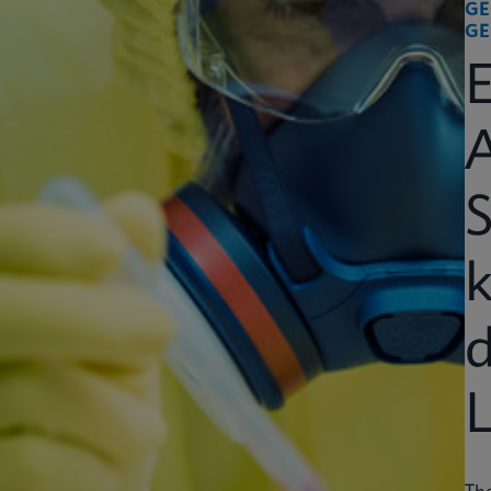
GE
GE
k
d