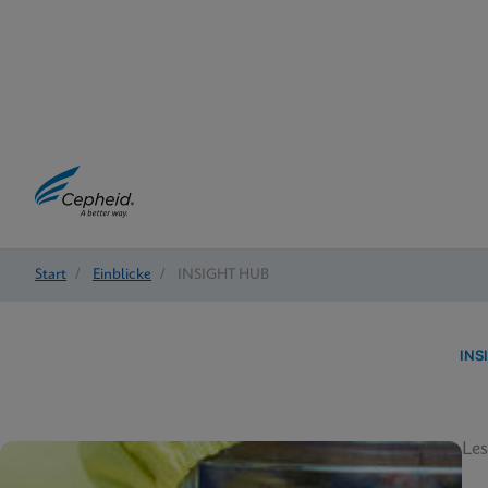
Start
/
Einblicke
/
INSIGHT HUB
INS
Les