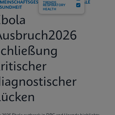
MEINSCHAFTSGESUNDHEIT UND GLOBALE
TRENDS
RESPIRATORY
SUNDHEIT
HEALTH
Ebola
Ausbruch2026
Schließung
ritischer
iagnostischer
Lücken