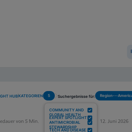
5
Region---Americ
KATEGORIEN
IGHT HUB
Suchergebnisse für:
COMMUNITY AND
GLOBAL HEALTH
EXPERT SPOTLIGHT
edauer von 5 Min.
12. Juni 2026
ANTIMICROBIAL
STEWARDSHIP
TECH AND DISEASE