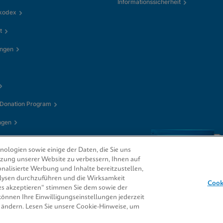
Informationssicherheit
kkodex
t
ungen
 Donation Program
ngen
ologien sowie einige der Daten, die Sie uns
utzung unserer Website zu verbessern, Ihnen auf
nalisierte Werbung und Inhalte bereitzustellen,
alysen durchzuführen und die Wirksamkeit
Cook
s akzeptieren“ stimmen Sie dem sowie der
 können Ihre Einwilligungseinstellungen jederzeit
CORE® sind Marken
 ändern. Lesen Sie unsere Cookie-Hinweise, um