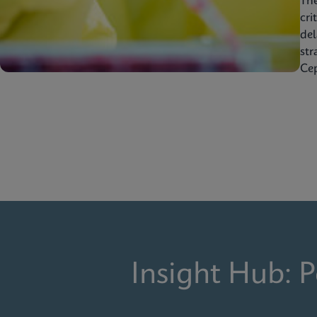
Th
cri
del
str
Cep
Insight Hub: 