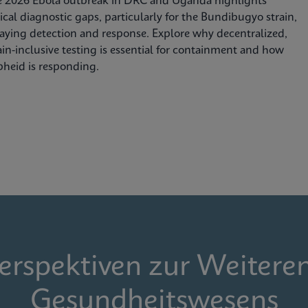
e 2026 Ebola outbreak in DRC and Uganda highlights
tical diagnostic gaps, particularly for the Bundibugyo strain,
aying detection and response. Explore why decentralized,
ain-inclusive testing is essential for containment and how
heid is responding.
Perspektiven zur Weitere
Gesundheitswesens