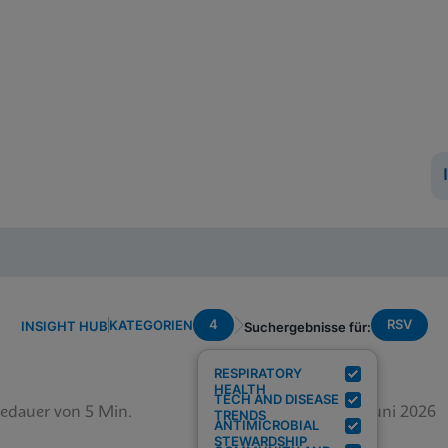
4
RSV
KATEGORIEN
INSIGHT HUB
Suchergebnisse für:
RESPIRATORY
HEALTH
TECH AND DISEASE
edauer von 5 Min.
12. Juni 2026
TRENDS
ANTIMICROBIAL
STEWARDSHIP