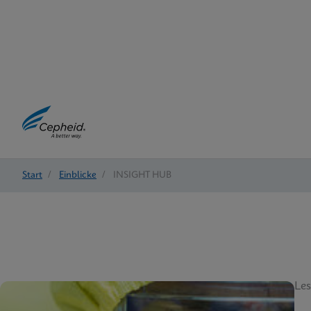
Start
/
Einblicke
/
INSIGHT HUB
Les