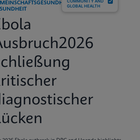
COMMUNITY AND
MEINSCHAFTSGESUNDHEIT UND GLOBALE
GLOBAL HEALTH
SUNDHEIT
Ebola
Ausbruch2026
Schließung
ritischer
iagnostischer
Lücken