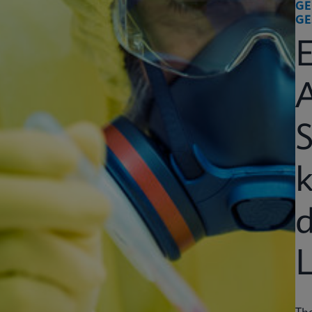
GE
GE
k
d