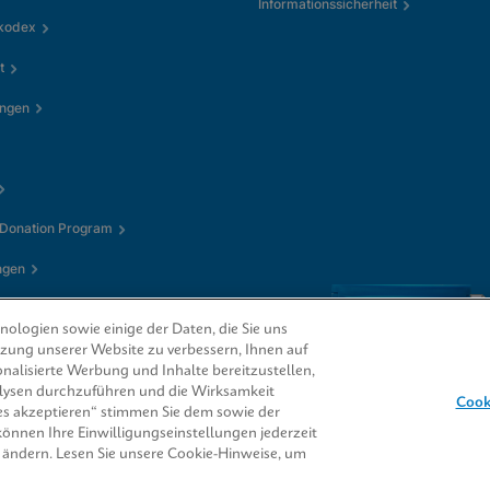
Informationssicherheit
kkodex
t
ungen
 Donation Program
ngen
ologien sowie einige der Daten, die Sie uns
utzung unserer Website zu verbessern, Ihnen auf
nalisierte Werbung und Inhalte bereitzustellen,
alysen durchzuführen und die Wirksamkeit
Cook
s akzeptieren“ stimmen Sie dem sowie der
 können Ihre Einwilligungseinstellungen jederzeit
CORE® sind Marken
 ändern. Lesen Sie unsere Cookie-Hinweise, um