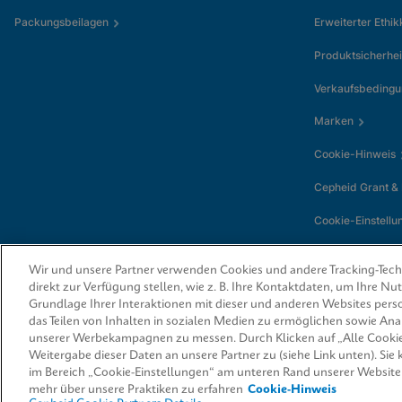
Packungsbeilagen
Erweiterter Ethi
Produktsicherhei
Verkaufsbeding
Marken
Cookie-Hinweis
Cepheid Grant &
Cookie-Einstellu
Wir und unsere Partner verwenden Cookies und andere Tracking-Techn
direkt zur Verfügung stellen, wie z. B. Ihre Kontaktdaten, um Ihre N
Grundlage Ihrer Interaktionen mit dieser und anderen Websites perso
das Teilen von Inhalten in sozialen Medien zu ermöglichen sowie An
unserer Werbekampagnen zu messen. Durch Klicken auf „Alle Cookie
Weitergabe dieser Daten an unsere Partner zu (siehe Link unten). Sie
© 2026 Cepheid. Cepheid®, das Cepheid-Logo, GeneXpert®, Xpert® und I-
von Cepheid, die in den USA und anderen Ländern eingetragen sind.
im Bereich „Cookie-Einstellungen“ am unteren Rand unserer Website
mehr über unsere Praktiken zu erfahren
Cookie-Hinweis