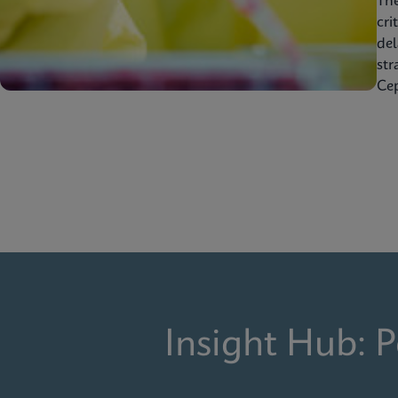
Th
cri
del
str
Cep
Insight Hub: 