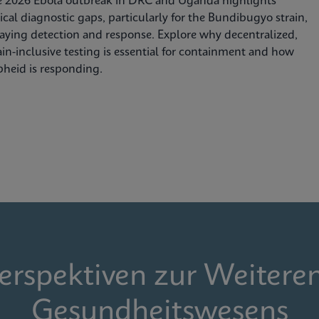
e 2026 Ebola outbreak in DRC and Uganda highlights
tical diagnostic gaps, particularly for the Bundibugyo strain,
aying detection and response. Explore why decentralized,
ain-inclusive testing is essential for containment and how
heid is responding.
Perspektiven zur Weitere
Gesundheitswesens