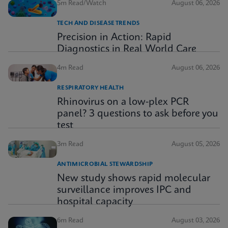
5m Read/Watch
August 06, 2026
TECH AND DISEASE TRENDS
Precision in Action: Rapid
Diagnostics in Real World Care
4m Read
August 06, 2026
RESPIRATORY HEALTH
Rhinovirus on a low-plex PCR
panel? 3 questions to ask before you
test
3m Read
August 05, 2026
ANTIMICROBIAL STEWARDSHIP
New study shows rapid molecular
surveillance improves IPC and
hospital capacity
6m Read
August 03, 2026