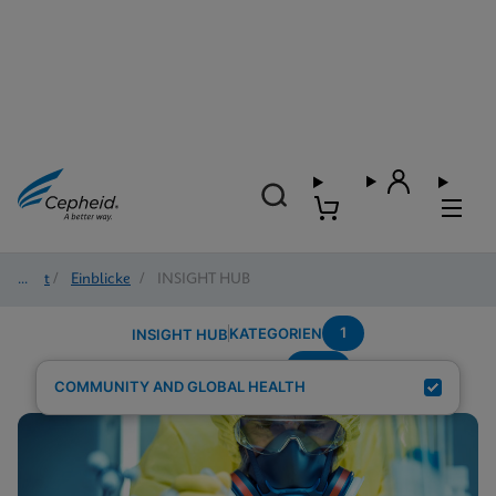
Start
/
Einblicke
/
INSIGHT HUB
1
KATEGORIEN
INSIGHT HUB
GBS
Suchergebnisse für:
COMMUNITY AND GLOBAL HEALTH