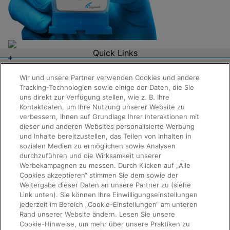
Quick Links
Über uns
Karriere
Wir und unsere Partner verwenden Cookies und andere
Kontaktaufnahme
Tracking-Technologien sowie einige der Daten, die Sie
Packungsbeilagen
Informationen anfordern
uns direkt zur Verfügung stellen, wie z. B. Ihre
Rechtswesen
Kontaktdaten, um Ihre Nutzung unserer Website zu
Datenschutz
verbessern, Ihnen auf Grundlage Ihrer Interaktionen mit
Compliance, Richtlinien und Berichte
dieser und anderen Websites personalisierte Werbung
Nutzungsbedingungen
Erweiterter Ethikkodex
und Inhalte bereitzustellen, das Teilen von Inhalten in
Produktsicherheit
sozialen Medien zu ermöglichen sowie Analysen
Verkaufsbedingungen
durchzuführen und die Wirksamkeit unserer
Marken
Werbekampagnen zu messen. Durch Klicken auf „Alle
Cookie-Hinweis
Cookies akzeptieren“ stimmen Sie dem sowie der
Cepheid Grant & Donation Program
Weitergabe dieser Daten an unsere Partner zu (siehe
Rückmeldung
Cookie-Einstellungen
Link unten). Sie können Ihre Einwilligungseinstellungen
Übereinstimmung
jederzeit im Bereich „Cookie-Einstellungen“ am unteren
Datenschutzvereinbarung
Rand unserer Website ändern. Lesen Sie unsere
Partner-Gemeinschaften
Cookie-Hinweise, um mehr über unsere Praktiken zu
Allgemeine Geschäftsbedingungen für