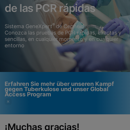
de las PCR rápidas
®
Sistema GeneXpert
de Cepheid
Conozca las pruebas de PCR rápidas, exactas y
sencillas, en cualquier momento y en cualquier
entorno
Erfahren Sie mehr über unseren Kampf
gegen Tuberkulose und unser Global
Access Program
¡Muchas gracias!