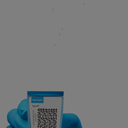
Cepheid Grant & Donation Program
Cookie-Einstellungen
Rechtliches
Datenschutzvereinbarung
Partner-Gemeinschaften
Allgemeine Geschäftsbedingungen für
Informationssicherheit