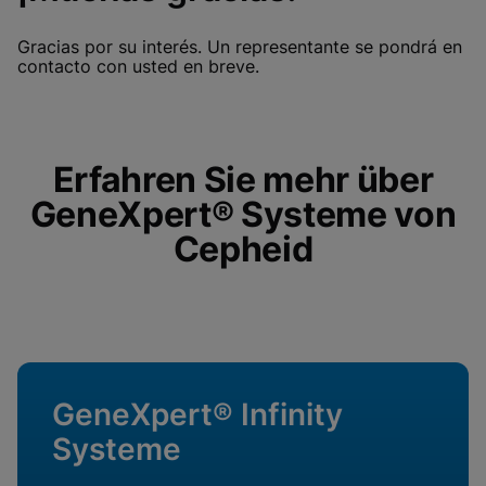
Videos erfordern, dass
Funktionale Cookies
funktionale Cookies
aktiviert
Gracias por su interés. Un representante se pondrá en
aktiviert sind
Cookie-Einstellungen anzeigen & aktualisieren
contacto con usted en breve.
Datenschutzrichtlinie anzeigen
Bitte beachten Sie:
Das Aktivieren
funktionaler Cookies aktualisiert diese
Einstellungen für alle Cookies
Fertig
Cookie-Einstellungen anzeigen & aktualisieren
Datenschutzrichtlinie anzeigen
Erfahren Sie mehr über
GeneXpert® Systeme von
Funktionale Cookies aktivieren
Cepheid
GeneXpert® Infinity
Systeme