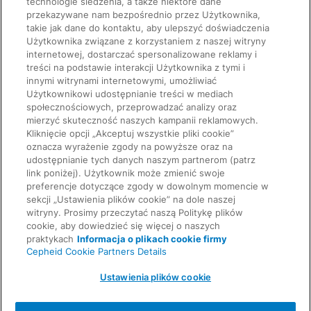
technologie śledzenia, a także niektóre dane
przekazywane nam bezpośrednio przez Użytkownika,
takie jak dane do kontaktu, aby ulepszyć doświadczenia
Użytkownika związane z korzystaniem z naszej witryny
internetowej, dostarczać spersonalizowane reklamy i
Quick Links
treści na podstawie interakcji Użytkownika z tymi i
About Us
innymi witrynami internetowymi, umożliwiać
Careers
Użytkownikowi udostępnianie treści w mediach
Contact Us
Package Inserts
społecznościowych, przeprowadzać analizy oraz
Legal
mierzyć skuteczność naszych kampanii reklamowych.
Privacy
Kliknięcie opcji „Akceptuj wszystkie pliki cookie”
Compliance, Policies, and Reports
oznacza wyrażenie zgody na powyższe oraz na
Request Info
Terms of Use
udostępnianie tych danych naszym partnerom (patrz
Advanced Code of Ethics
link poniżej). Użytkownik może zmienić swoje
Product Security
preferencje dotyczące zgody w dowolnym momencie w
Terms of Sale
sekcji „Ustawienia plików cookie” na dole naszej
Trademarks
witryny. Prosimy przeczytać naszą Politykę plików
Cookies Notice
cookie, aby dowiedzieć się więcej o naszych
Feedback
Cepheid Grant & Donation Program
praktykach
Informacja o plikach cookie firmy
Ustawienia plików cookie
Cepheid Cookie Partners Details
Agreements
Data Processing Agreement
Ustawienia plików cookie
Partner Communities
Information Security Terms and Conditions
© 2026 Cepheid. Cepheid®, the Cepheid logo,