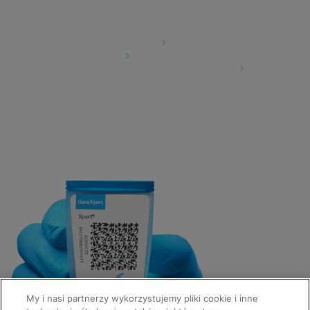
Agreements
Data Processing Agreement
Partner Communities
Information Security Terms and Conditions
My i nasi partnerzy wykorzystujemy pliki cookie i inne