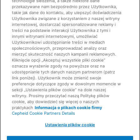
technologie śledzenia, a także niektóre dane
przekazywane nam bezpośrednio przez Użytkownika,
takie jak dane do kontaktu, aby ulepszyć doświadczenia
Użytkownika związane z korzystaniem z naszej witryny
internetowej, dostarczać spersonalizowane reklamy i
Quick Links
treści na podstawie interakcji Użytkownika z tymi i
About Us
innymi witrynami internetowymi, umożliwiać
Careers
Użytkownikowi udostępnianie treści w mediach
Contact Us
Package Inserts
społecznościowych, przeprowadzać analizy oraz
Legal
mierzyć skuteczność naszych kampanii reklamowych.
Privacy
Kliknięcie opcji „Akceptuj wszystkie pliki cookie”
Compliance, Policies, and Reports
oznacza wyrażenie zgody na powyższe oraz na
Request Info
Terms of Use
udostępnianie tych danych naszym partnerom (patrz
Advanced Code of Ethics
link poniżej). Użytkownik może zmienić swoje
Product Security
preferencje dotyczące zgody w dowolnym momencie w
Terms of Sale
sekcji „Ustawienia plików cookie” na dole naszej
Trademarks
witryny. Prosimy przeczytać naszą Politykę plików
Cookies Notice
cookie, aby dowiedzieć się więcej o naszych
Feedback
Cepheid Grant & Donation Program
praktykach
Informacja o plikach cookie firmy
Ustawienia plików cookie
Cepheid Cookie Partners Details
Agreements
Data Processing Agreement
Ustawienia plików cookie
Partner Communities
Information Security Terms and Conditions
© 2026 Cepheid. Cepheid®, the Cepheid logo,