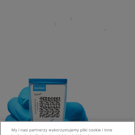
Agreements
Data Processing Agreement
Partner Communities
Information Security Terms and Conditions
My i nasi partnerzy wykorzystujemy pliki cookie i inne