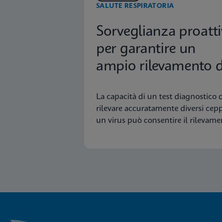
SALUTE RESPIRATORIA
Sorveglianza proatti
per garantire un
ampio rilevamento d
ceppi influenzali
La capacità di un test diagnostico d
rilevare accuratamente diversi cepp
un virus può consentire il rilevam
precoce e la sorveglianza di ceppi
nuovi o emergenti.