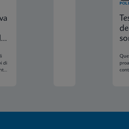
POLI
DEGL
va
Te
de
ei
so
in
i
Ques
i di
proa
ento
cont
cons