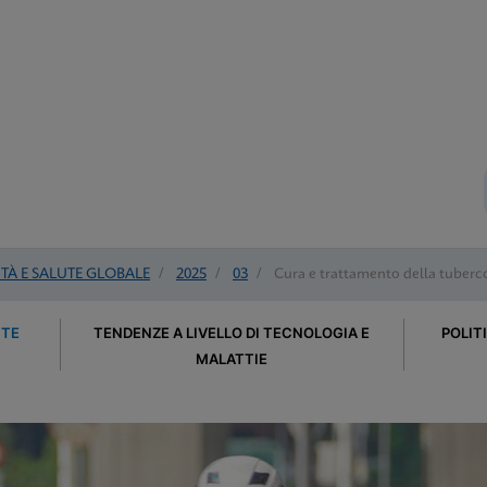
À E SALUTE GLOBALE
/
2025
/
03
/
Cura e trattamento della tuberco
UTE
TENDENZE A LIVELLO DI TECNOLOGIA E
POLIT
MALATTIE