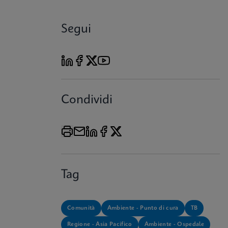
Segui
Condividi
Tag
Comunità
Ambiente - Punto di cura
TB
Regione - Asia Pacifico
Ambiente - Ospedale