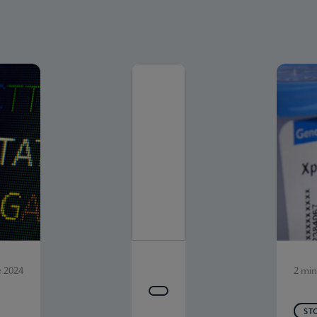
e 2024
2 min
ST