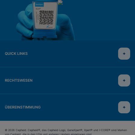
QUICK LINKS
RECHTSWESEN
ÜBEREINSTIMMUNG
© 2026 Cepheid. Cepheid®, das Cepheid-Logo, GeneXpert®, Xpert® und I-CORE® sind Marken
von Cepheid, die in den USA und anderen Ländern eingetragen sind.