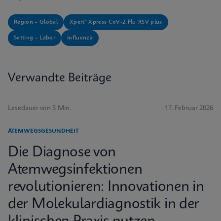
Region – Global
Xpert® Xpress CoV-2_Flu_RSV plus
Setting – Labor
Influenza
Verwandte Beiträge
Lesedauer von 5 Min.
17. Februar 2026
ATEMWEGSGESUNDHEIT
Die Diagnose von
Atemwegsinfektionen
revolutionieren: Innovationen in
der Molekulardiagnostik in der