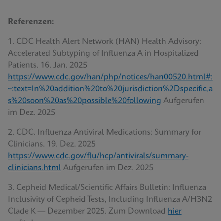
Referenzen:
1. CDC Health Alert Network (HAN) Health Advisory:
Accelerated Subtyping of Influenza A in Hospitalized
Patients. 16. Jan. 2025
https://www.cdc.gov/han/php/notices/han00520.html#:
~:text=In%20addition%20to%20jurisdiction%2Dspecific,a
s%20soon%20as%20possible%20following
Aufgerufen
im Dez. 2025
2. CDC. Influenza Antiviral Medications: Summary for
Clinicians. 19. Dez. 2025
https://www.cdc.gov/flu/hcp/antivirals/summary-
clinicians.html
Aufgerufen im Dez. 2025
3. Cepheid Medical/Scientific Affairs Bulletin: Influenza
Inclusivity of Cepheid Tests, Including Influenza A/H3N2
Clade K — Dezember 2025. Zum Download
hier