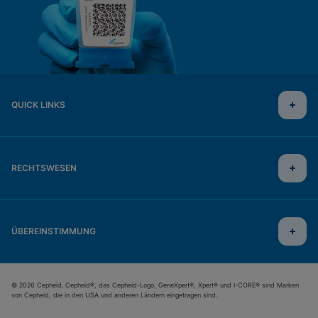
QUICK LINKS
RECHTSWESEN
ÜBEREINSTIMMUNG
© 2026 Cepheid. Cepheid®, das Cepheid-Logo, GeneXpert®, Xpert® und I-CORE® sind Marken
von Cepheid, die in den USA und anderen Ländern eingetragen sind.