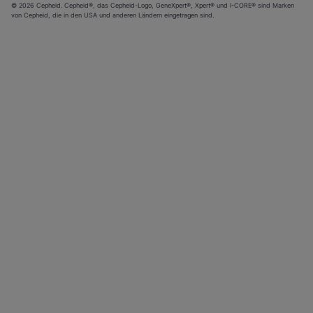
© 2026 Cepheid. Cepheid®, das Cepheid-Logo, GeneXpert®, Xpert® und I-CORE® sind Marken
von Cepheid, die in den USA und anderen Ländern eingetragen sind.