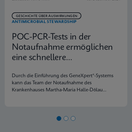
GESCHICHTE ÜBER AUSWIRKUNGEN
ANTIMICROBIAL STEWARDSHIP
POC-PCR-Tests in der
Notaufnahme ermöglichen
eine schnellere
Entscheidungsfindung in
Durch die Einführung des GeneXpert®-Systems
Halle (Saale)
kann das Team der Notaufnahme des
Krankenhauses Martha-Maria Halle-Dölau
Atemwegs- und MRSA-PCR-Tests nun direkt in
der Notaufnahme durchführen und hat 24/7-
Zugang zu bedarfsgerechten PCR-Ergebnissen in
Laborqualität. Finden Sie heraus, wie sich dies
positiv auf die Triage von Patienten in der