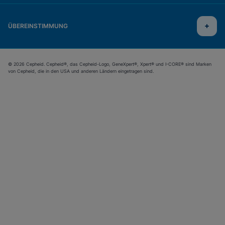
ÜBEREINSTIMMUNG
© 2026 Cepheid. Cepheid®, das Cepheid-Logo, GeneXpert®, Xpert® und I-CORE® sind Marken
von Cepheid, die in den USA und anderen Ländern eingetragen sind.