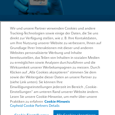
QUICK LINKS
Wir und unsere Partner verwenden Cookies und andere
Tracking-Technologien sowie einige der Daten, die Sie uns
direkt zur Verfügung stellen, wie z. B. Ihre Kontaktdaten,
um Ihre Nutzung unserer Website zu verbessern, Ihnen auf
Grundlage Ihrer Interaktionen mit dieser und anderen
RECHTSWESEN
Websites personalisierte Werbung und Inhalte
bereitzustellen, das Teilen von Inhalten in sozialen Medien
Informationen anfordern
zu ermöglichen sowie Analysen durchzuführen und die
Wirksamkeit unserer Werbekampagnen zu messen. Durch
ÜBEREINSTIMMUNG
Klicken auf „Alle Cookies akzeptieren“ stimmen Sie dem
sowie der Weitergabe dieser Daten an unsere Partner zu
(siehe Link unten). Sie können Ihre
Einwilligungseinstellungen jederzeit im Bereich „Cookie-
© 2026 Cepheid. Cepheid®, das Cepheid-Logo, GeneXpert®, Xpert® und I-CORE® sind Marken
Einstellungen“ am unteren Rand unserer Website ändern.
von Cepheid, die in den USA und anderen Ländern eingetragen sind.
Lesen Sie unsere Cookie-Hinweise, um mehr über unsere
Praktiken zu erfahren
Cookie-Hinweis
Cepheid Cookie Partners Details