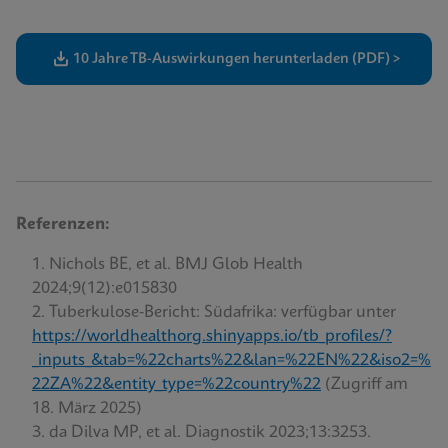
10 Jahre TB-Auswirkungen herunterladen (PDF) >
Referenzen:
Nichols BE, et al. BMJ Glob Health
2024;9(12):e015830
Tuberkulose-Bericht: Südafrika: verfügbar unter
https://worldhealthorg.shinyapps.io/tb_profiles/?
_inputs_&tab=%22charts%22&lan=%22EN%22&iso2=%
22ZA%22&entity_type=%22country%22
(Zugriff am
18. März 2025)
da Dilva MP, et al. Diagnostik 2023;13:3253.