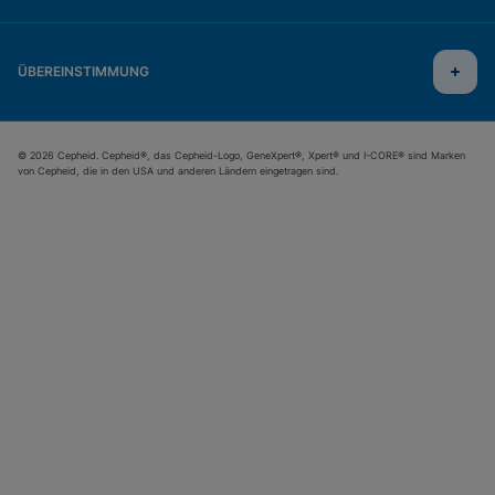
ÜBEREINSTIMMUNG
© 2026 Cepheid. Cepheid®, das Cepheid-Logo, GeneXpert®, Xpert® und I-CORE® sind Marken
von Cepheid, die in den USA und anderen Ländern eingetragen sind.