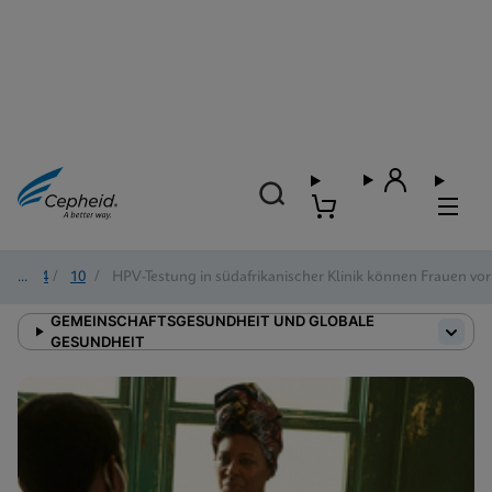
2024
/
10
/
HPV-Testung in südafrikanischer Klinik können Frauen v
GEMEINSCHAFTSGESUNDHEIT UND GLOBALE
GESUNDHEIT